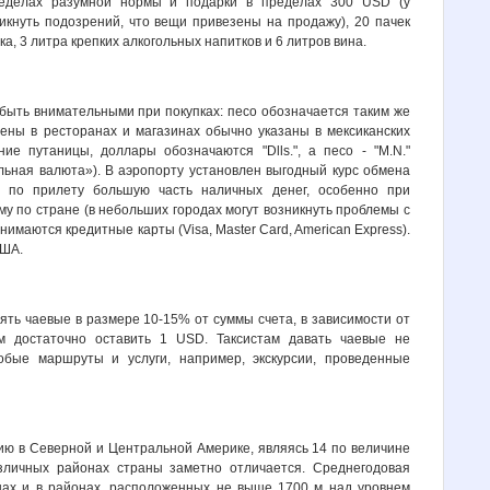
еделах разумной нормы и подарки в пределах 300 USD (у
икнуть подозрений, что вещи привезены на продажу), 20 пачек
ка, 3 литра крепких алкогольных напитков и 6 литров вина.
 быть внимательными при покупках: песо обозначается таким же
цены в ресторанах и магазинах обычно указаны в мексиканских
ние путаницы, доллары обозначаются "Dlls.", а песо - "M.N."
альная валюта»). В аэропорту установлен выгодный курс обмена
у по прилету большую часть наличных денег, особенно при
у по стране (в небольших городах могут возникнуть проблемы с
нимаются кредитные карты (Visa, Master Card, American Express).
США.
ять чаевые в размере 10-15% от суммы счета, в зависимости от
м достаточно оставить 1 USD. Таксистам давать чаевые не
обые маршруты и услуги, например, экскурсии, проведенные
ию в Северной и Центральной Америке, являясь 14 по величине
зличных районах страны заметно отличается. Среднегодовая
нах и в районах, расположенных не выше 1700 м над уровнем