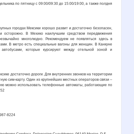
льника по пятницу с 09:00/09:30 до 15:00/19:00, а также полдня
упных городах Мексики хорошо развит и достаточно безопасен,
им осторожно. В Мехико наилучшим средством передвижения
резвычайно многолюдно. Рекомендуем не появляться здесь в
ами. В метро есть специальные вагоны для женщин. В Канкуне
 автобусами, которые курсируют между отельной зоной и
сике достаточно дороги. Для внутренних звонков на территории
ную сим-карту. Один из крупнейших местных операторов связи –
оссию можно использовать телефонные автоматы, работающие по
 52
/987-8224