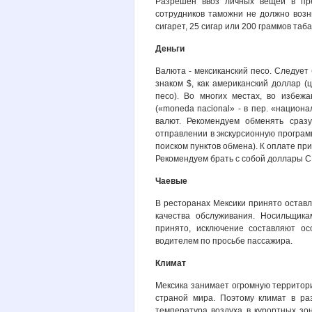
Разрешен ввоз личных вещей в пр
сотрудников таможни не должно возн
сигарет, 25 сигар или 200 граммов таба
Деньги
Валюта - мексиканский песо. Следует
знаком $, как американский доллар (
песо). Во многих местах, во избежа
(«moneda nacional» - в пер. «национ
валют. Рекомендуем обменять сраз
отправлении в экскурсионную программ
поиском пунктов обмена). К оплате при
Рекомендуем брать с собой доллары 
Чаевые
В ресторанах Мексики принято оставл
качества обслуживания. Носильщика
принято, исключение составляют ос
водителем по просьбе пассажира.
Климат
Мексика занимает огромную территор
страной мира. Поэтому климат в ра
температура воздуха в курортных зо