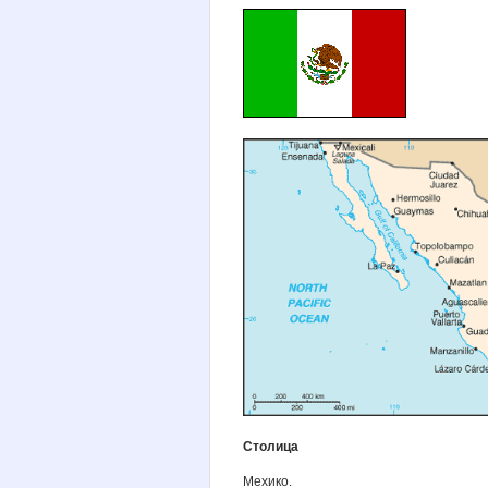
Cтолица
Мехико.