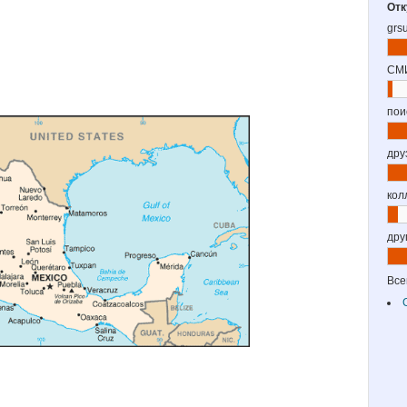
Отк
grs
СМ
пои
дру
кол
дру
Все