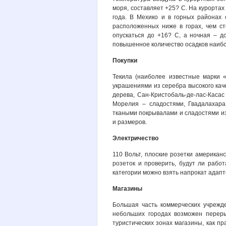
моря, составляет +25? С. На курортах
года. В Мехико и в горных районах 
расположенных ниже в горах, чем с
опускаться до +16? С, а ночная – д
повышенное количество осадков наибо
Покупки
Текила (наиболее известные марки «
украшениями из серебра высокого кач
дерева, Сан-Кристобаль-де-лас-Каса
Морелия – сладостями, Гвадалахара
ткаными покрывалами и сладостями из 
и размеров.
Электричество
110 Вольт, плоские розетки американс
розеток и проверить, будут ли рабо
категории можно взять напрокат адапт
Магазины
Большая часть коммерческих учрежде
небольших городах возможен переры
туристических зонах магазины, как пр