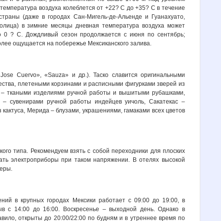
 температура воздуха колеблется от +22? С до +35? С в течение
страны (даже в городах Сан-Мигель-де-Альенде и Гуанахуато,
толица) в зимние месяцы дневная температура воздуха может
о 0 ? С. Дождливый сезон продолжается с июня по сентябрь;
лее ощущается на побережье Мексиканского залива.
Jose Cuervo», «Sauza» и др.). Таско славится оригинальными
ества, плетеными корзинами и расписными фигурками зверей из
с – ткаными изделиями ручной работы и вышитыми рубашками,
 – сувенирами ручной работы индейцев уичоль, Сакатекас –
кактуса, Мерида – блузами, украшениями, гамаками всех цветов
кого типа. Рекомендуем взять с собой переходники для плоских
тать электроприборы при таком напряжении. В отелях высокой
еры.
ний в крупных городах Мексики работает с 09:00 до 19:00, в
в с 14:00 до 16:00. Воскресенье – выходной день. Однако в
авило, открыты до 20:00/22:00 по будням и в утреннее время по