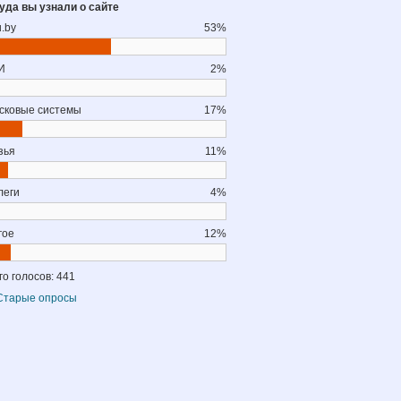
уда вы узнали о сайте
u.by
53%
И
2%
сковые системы
17%
зья
11%
леги
4%
гое
12%
го голосов: 441
Старые опросы